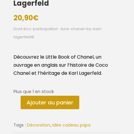
Lagerfeld
20,90
€
Dont éco-participation : livre-chanel-by-karl-
lagerfeld€
Découvrez le Little Book of Chanel, un
ouvrage en anglais sur l’histoire de Coco
Chanel et l’héritage de Karl Lagerfeld.
Plus que 1 en stock
Ajouter au panier
quantité
de
Livre
Tags :
Décoration
,
Idée cadeau papa
Chanel