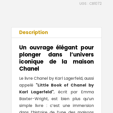
by
UGS :
CB1072
Karl
Lagerfeld
Description
Un ouvrage élégant pour
plonger dans l’univers
iconique de la maison
Chanel
Le livre
Chanel
by
Karl Lagerfeld
, aussi
appelé
"Little Book of Chanel by
Karl Lagerfeld"
, écrit par Emma
Baxter-Wright, est bien plus qu’un
simple livre : c’est une immersion
dans l’histoire de l’une des maisons