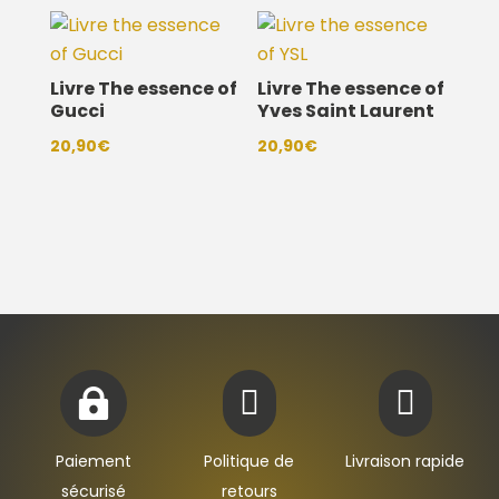
Livre The essence of
Livre The essence of
Gucci
Yves Saint Laurent
20,90
€
20,90
€



Paiement
Politique de
Livraison rapide
sécurisé
retours