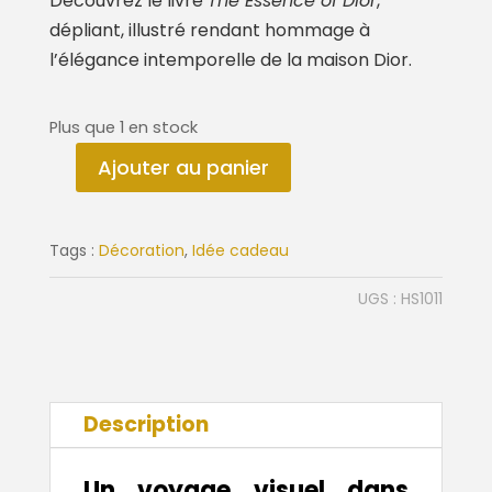
Découvrez le livre
The Essence of Dior
,
dépliant, illustré rendant hommage à
l’élégance intemporelle de la maison Dior.
Plus que 1 en stock
Ajouter au panier
quantité
de
Livre
Tags :
Décoration
,
Idée cadeau
The
Essence
UGS :
HS1011
of
Dior
Description
Un voyage visuel dans