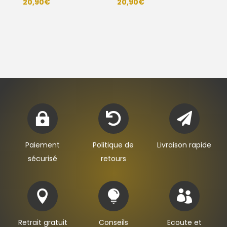
20,90
€
20,90
€



Paiement
Politique de
Livraison rapide
sécurisé
retours



Retrait gratuit
Conseils
Ecoute et