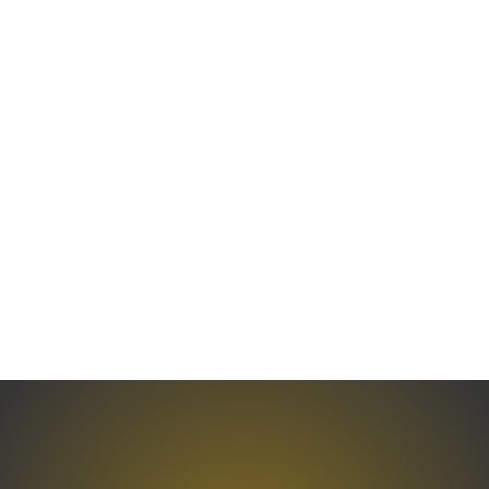
Maison
photophore
H31,5 cm
59,95
€