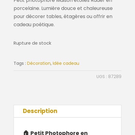
Petit photophore Maison étoiles Räder en
porcelaine. Lumière douce et chaleureuse
pour décorer tables, étagères ou offrir en
cadeau poétique.
Rupture de stock
Tags :
Décoration
,
Idée cadeau
UGS :
87289
Description
🏠 Petit Photophore en