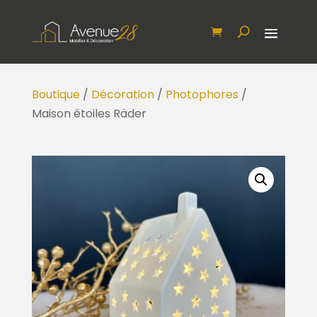
Boutique
/
Décoration
/
Photophores
/
Maison étoiles Räder