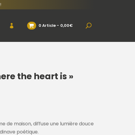
!
0 Article
0,00€
re the heart is »
e de maison, diffuse une lumière douce
dinave poétique.