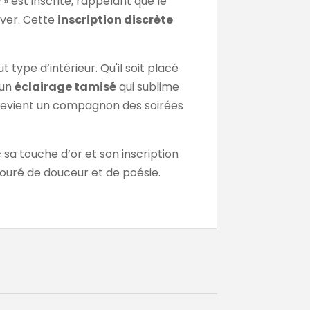
s
» est inscrite, rappelant que le
uver. Cette
inscription discrète
 type d’intérieur. Qu'il soit placé
 un
éclairage tamisé
qui sublime
 devient un compagnon des soirées
c sa touche d’or et son inscription
ntouré de douceur et de poésie.