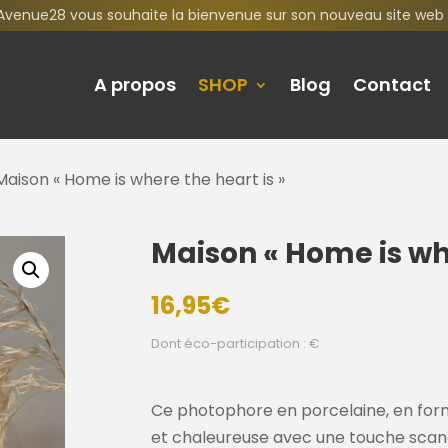
Avenue28 vous souhaite la bienvenue sur son nouveau site web 
A propos
SHOP
Blog
Contact
Maison « Home is where the heart is »
Maison « Home is whe
16,95
€
Dont éco-participation : €
Ce photophore en porcelaine, en form
et chaleureuse avec une touche scan