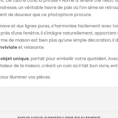
t. De l'autre côté, la phrase «
Home is where the heart i
endresse, un véritable havre de paix où l’on aime se retro
timent de douceur que ce photophore procure.
inave et aux lignes pures, s’harmonise facilement avec tout
près d'une fenêtre, il s'intègre naturellement, apportant
me de maison est bien plus qu’une simple décoration, il
viviale
et relaxante.
t
objet unique
, parfait pour embellir votre quotidien. Ave
chaleur de la maison, créant un coin où il fait bon vivre, e
pour illuminer vos pièces.