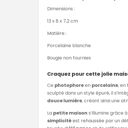
Dimensions :
13 x 8 x 7,2 cm
Matière :
Porcelaine blanche
Bougie non fournies
Craquez pour cette jolie mai
Ce
photophore
en
porcelaine
, en
sculpté dans un style épuré, il s’in
douce lumière
, créant ainsi une 
La
petite maison
s’illumine grâce à
simplicité
est rehaussée par un dét