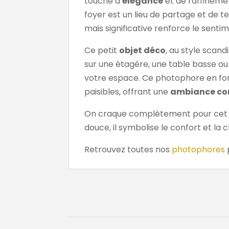
touche d’
élégance
et de raffinemen
foyer est un lieu de partage et de t
mais significative renforce le sen
Ce petit
objet déco
, au style scand
sur une étagère, une table basse ou 
votre espace. Ce photophore en for
paisibles, offrant une
ambiance con
On craque complètement pour ce
douce, il symbolise le confort et la 
Retrouvez toutes nos
photophores