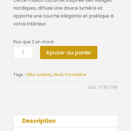
Cette maison Lucarne, inspirée des villages
nordiques, diffuse une douce lumière et
apporte une touche élégante et poétique à
votre intérieur.
Plus que 2 en stock
quantité
Ajouter au panier
de
Maison
Lucarne
Tags :
Idée cadeau
,
Noël
,
Porcelaine
UGS :
FT16779P
Description