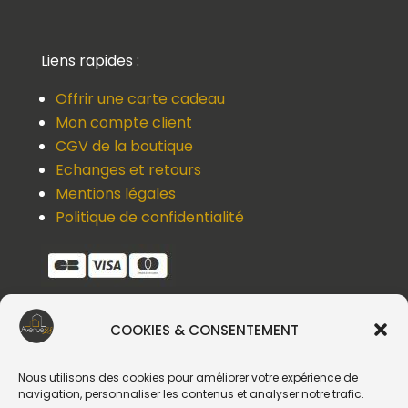
Liens rapides :
Offrir une carte cadeau
Mon compte client
CGV de la boutique
Echanges et retours
Mentions légales
Politique de confidentialité
COOKIES & CONSENTEMENT
Une question, un devis, un souci ?
Contactez-nous !
Nous utilisons des cookies pour améliorer votre expérience de
navigation, personnaliser les contenus et analyser notre trafic.