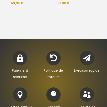
69,90
€
159,00
€



Paiement
Politique de
Livraison rapide
sécurisé
retours


