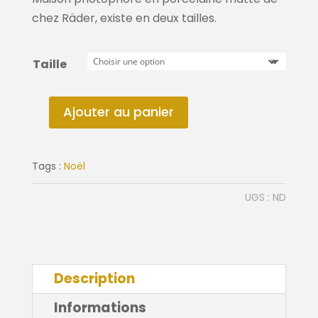
à
21,95€
chez Räder, existe en deux tailles.
Taille
Ajouter au panier
quantité
de
Maison
Tags :
Noël
photophore
UGS :
ND
Description
Informations