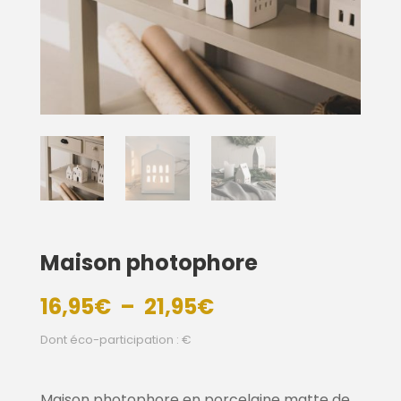
Maison photophore
Plage
16,95
€
–
21,95
€
de
Dont éco-participation : €
prix :
16,95€
Maison photophore en porcelaine matte de