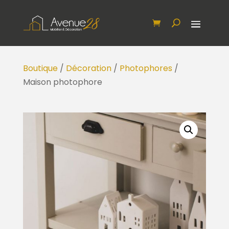
Boutique
/
Décoration
/
Photophores
/
Maison photophore