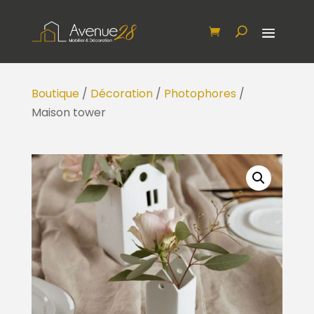
Boutique
/
Décoration
/
Photophores
/
Maison tower