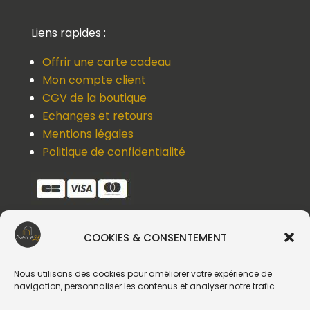
Liens rapides :
Offrir une carte cadeau
Mon compte client
CGV de la boutique
Echanges et retours
Mentions légales
Politique de confidentialité
COOKIES & CONSENTEMENT
Une question, un devis, un souci ?
Contactez-nous !
Nous utilisons des cookies pour améliorer votre expérience de
navigation, personnaliser les contenus et analyser notre trafic.
Suivez-nous