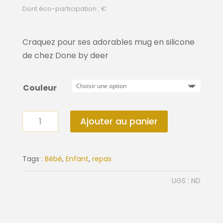
Dont éco-participation : €
Craquez pour ses adorables mug en silicone
de chez Done by deer
Couleur
quantité
Ajouter au panier
de
Mug
en
Tags :
Bébé
,
Enfant
,
repas
silicone
UGS :
ND