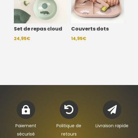
Set de repas cloud
Couverts dots
24,95
€
14,95
€



Paiement
Politique de
Livraison rapide
sécurisé
retours