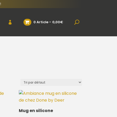
!
0 Article
0,00€
Mug en silicone