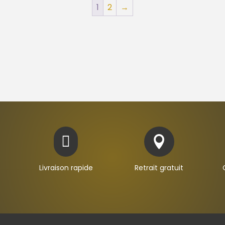
à
1
2
→
69,95€


Livraison rapide
Retrait gratuit