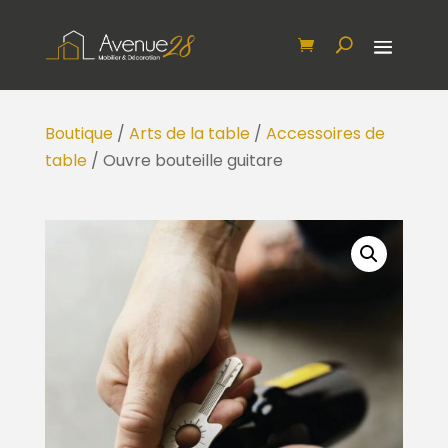
Boutique
/
Arts de la table
/
Accessoires de
table
/ Ouvre bouteille guitare