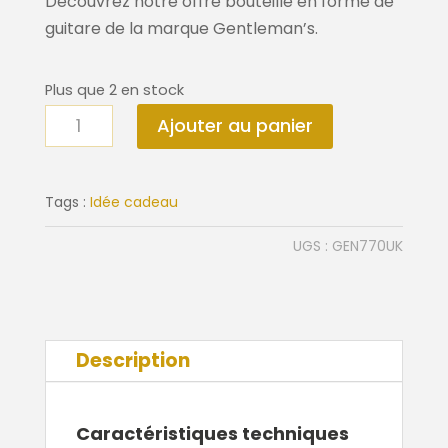
Découvrez notre offre bouteille en forme de
guitare de la marque Gentleman’s.
Plus que 2 en stock
quantité
Ajouter au panier
de
Ouvre
bouteille
Tags :
Idée cadeau
guitare
UGS :
GEN770UK
Description
Caractéristiques techniques