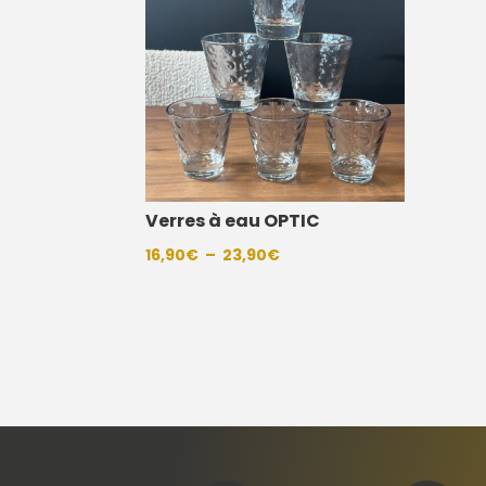
Verres à eau OPTIC
Plage
16,90
€
–
23,90
€
de
prix :
16,90€
à
23,90€