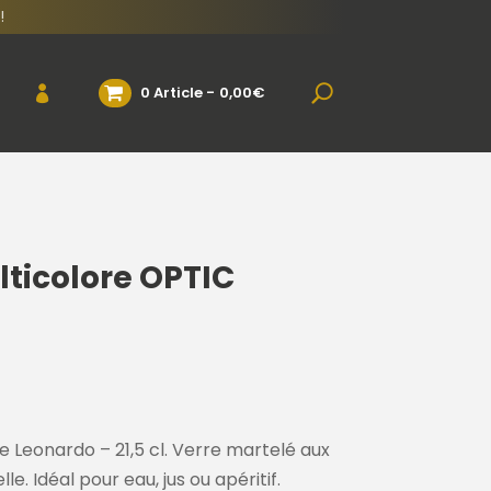
!
0 Article
0,00€
lticolore OPTIC
e Leonardo – 21,5 cl. Verre martelé aux
e. Idéal pour eau, jus ou apéritif.