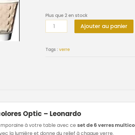
Plus que 2 en stock
quantité
Ajouter au panier
de
Pack
de
Tags :
verre
6
verres
multicolore
OPTIC
colores Optic – Leonardo
emporaine à votre table avec ce
set de 6 verres multic
vec la lumière et donne du relief à chaque verre.