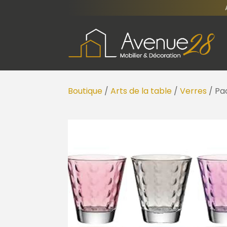
Boutique
/
Arts de la table
/
Verres
/ Pa