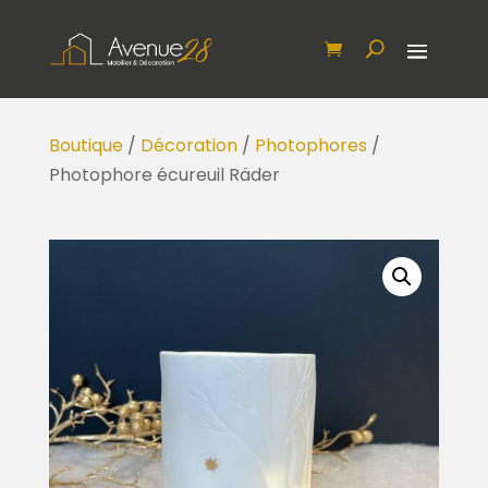
Boutique
/
Décoration
/
Photophores
/
Photophore écureuil Räder