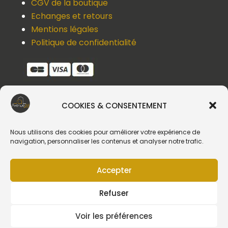
CGV de la boutique
Echanges et retours
Mentions légales
Politique de confidentialité
COOKIES & CONSENTEMENT
Une question, un devis, un souci ?
Contactez-nous !
Nous utilisons des cookies pour améliorer votre expérience de
navigation, personnaliser les contenus et analyser notre trafic.
Suivez-nous
Accepter
Refuser
Voir les préférences
Création du site web :