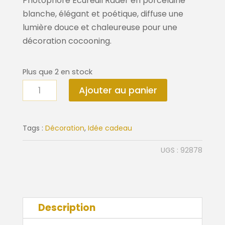
Photophore Écureuil Räder en porcelaine
blanche, élégant et poétique, diffuse une
lumière douce et chaleureuse pour une
décoration cocooning.
Plus que 2 en stock
quantité
Ajouter au panier
de
Photophore
écureuil
Tags :
Décoration
,
Idée cadeau
Räder
UGS :
92878
Description