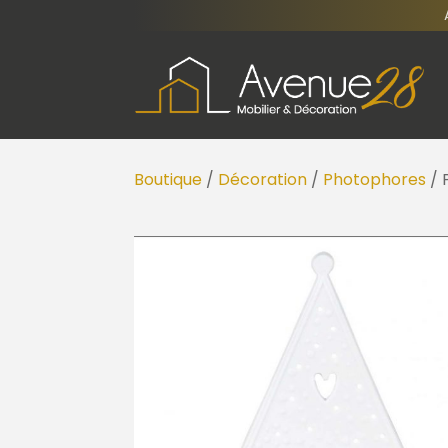
Boutique
/
Décoration
/
Photophores
/ 