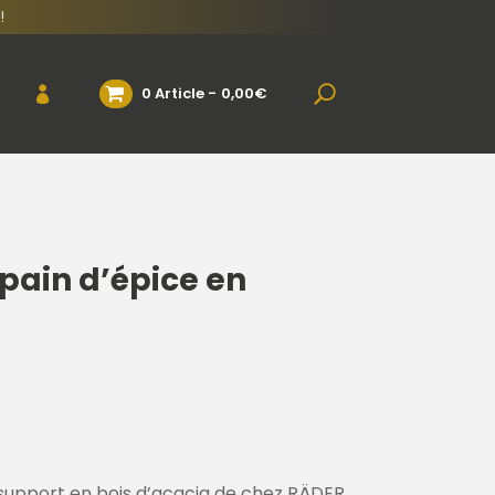
!
0 Article
0,00€
pain d’épice en
 support en bois d’acacia de chez RÄDER