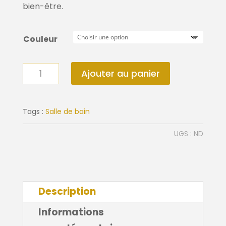
bien-être.
Couleur
quantité
Ajouter au panier
de
Porte
savon
Tags :
Salle de bain
SONO
UGS :
ND
Description
Informations