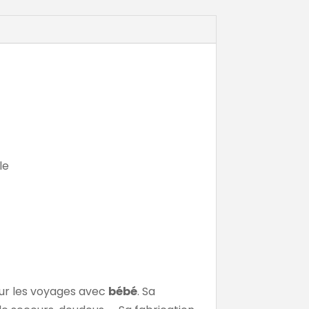
le
our les voyages avec
bébé
. Sa