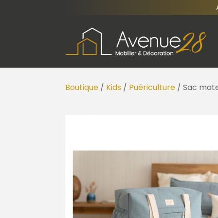
Boutique
/
Kids
/
Puériculture
/ Sac mat