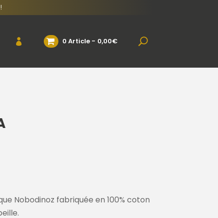
!
0 Article
0,00€
A
que Nobodinoz fabriquée en 100% coton
eille.