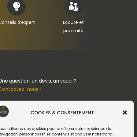


Conseils d’expert
Ecoute et
proximité
Une question, un devis, un souci ?
Contactez-nous !
Suivez-nous
COOKIES & CONSENTEMENT
ous utilisons des cookies pour améliorer votre expérience de
avigation, personnaliser les contenus et analyser notre trafic.