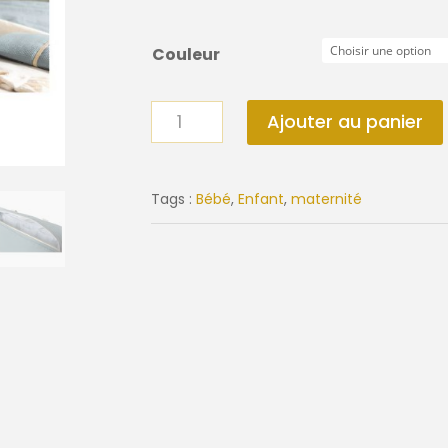
Couleur
quantité
Ajouter au panier
de
Sac
maternité
Tags :
Bébé
,
Enfant
,
maternité
OPERA