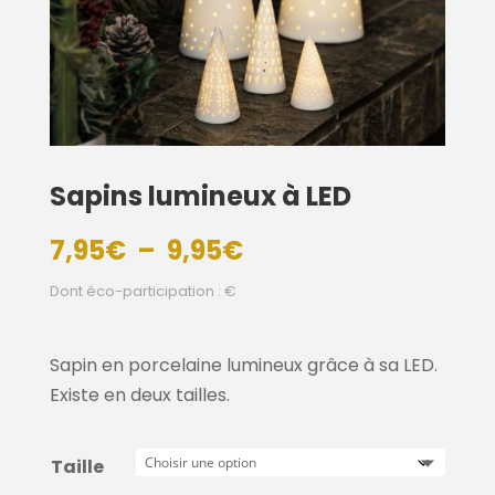
Sapins lumineux à LED
Plage
7,95
€
–
9,95
€
de
Dont éco-participation : €
prix :
7,95€
à
Sapin en porcelaine lumineux grâce à sa LED.
9,95€
Existe en deux tailles.
Taille