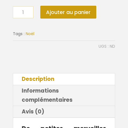
quantité
Ajouter au panier
de
Sapins
lumineux
Tags :
Noël
à
UGS :
ND
LED
Description
Informations
complémentaires
Avis (0)