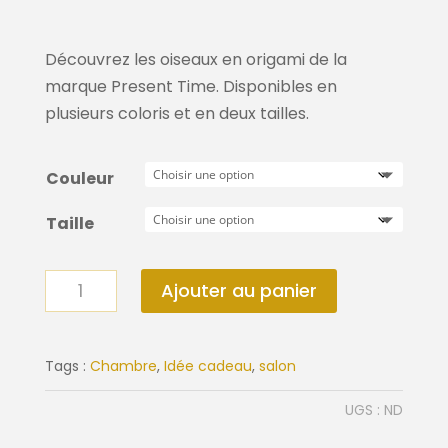
prix :
21,90€
à
Découvrez les oiseaux en origami de la
35,90€
marque Present Time. Disponibles en
plusieurs coloris et en deux tailles.
Couleur
Taille
quantité
Ajouter au panier
de
Statue
oiseau
Tags :
Chambre
,
Idée cadeau
,
salon
origami
UGS :
ND