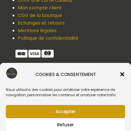
Offrir une carte cadeau
Mon compte client
CGV de la boutique
Echanges et retours
Mentions légales
Politique de confidentialité
COOKIES & CONSENTEMENT
Une question, un devis, un souci ?
Contactez-nous !
Nous utilisons des cookies pour améliorer votre expérience de
navigation, personnaliser les contenus et analyser notre trafic.
Suivez-nous
Accepter
Refuser