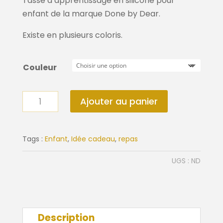
Tasse d’apprentissage en silicone pour
enfant de la marque Done by Dear.
Existe en plusieurs coloris.
Couleur
quantité
Ajouter au panier
de
Tasse
d'apprentissage
Tags :
Enfant
,
Idée cadeau
,
repas
UGS :
ND
Description