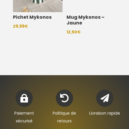
Pichet Mykonos
Mug Mykonos –
Jaune
29,99
€
12,50
€



Paiement
Politique de
Livraison rapide
sécurisé
retours