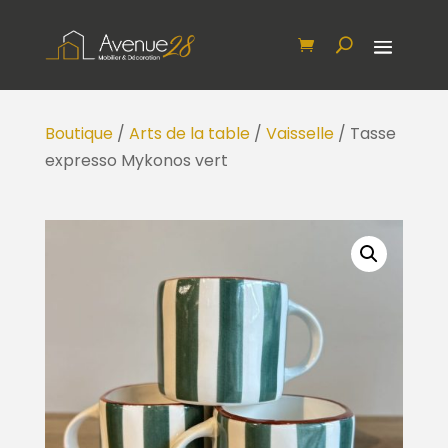
Boutique
/
Arts de la table
/
Vaisselle
/ Tasse
expresso Mykonos vert