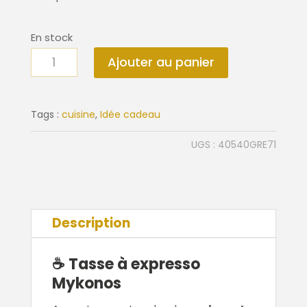
En stock
quantité
Ajouter au panier
de
Tasse
expresso
Tags :
cuisine
,
Idée cadeau
Mykonos
UGS :
40540GRE71
vert
Description
☕ Tasse à expresso
Mykonos