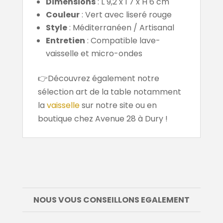
Dimensions
: L 9,2 x l 7 x H 6 cm
Couleur
: Vert avec liseré rouge
Style
: Méditerranéen / Artisanal
Entretien
: Compatible lave-
vaisselle et micro-ondes
👉Découvrez également notre
sélection art de la table notamment
la
vaisselle
sur notre site ou en
boutique chez Avenue 28 à Dury !
NOUS VOUS CONSEILLONS EGALEMENT