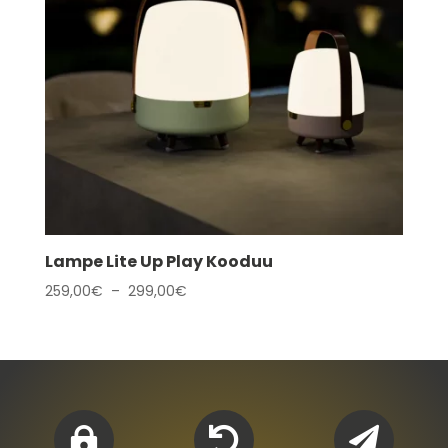
Lampe Lite Up Play Kooduu
Plage
259,00
€
–
299,00
€
de
prix :
259,00€
à
299,00€


