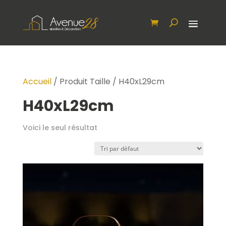
Accueil
/ Produit Taille / H40xL29cm
H40xL29cm
Voici le seul résultat