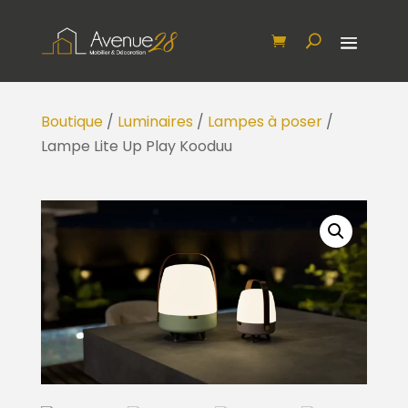
Boutique
/
Luminaires
/
Lampes à poser
/
Lampe Lite Up Play Kooduu