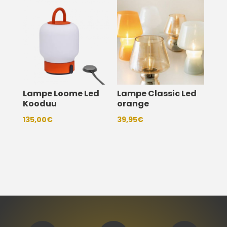
Lampe Loome Led
Lampe Classic Led
Kooduu
orange
135,00
€
39,95
€