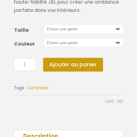
haute-fidélité JBL pour créer une ambiance
parfaite dans vos intérieurs.
Taille
Couleur
quantité
Ajouter au panier
de
Lampe
Lite
Tags :
Luminaire
Up
UGS :
ND
Play
Kooduu
Description