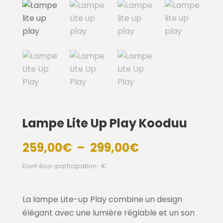
Lampe Lite Up Play Kooduu
Plage
259,00
€
–
299,00
€
de
Dont éco-participation : €
prix :
259,00€
à
La lampe Lite-up Play combine un design
299,00€
élégant avec une lumière réglable et un son