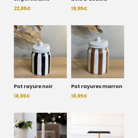
22,95
€
19,95
€
Pot rayure noir
Pot rayures marron
18,95
€
18,95
€