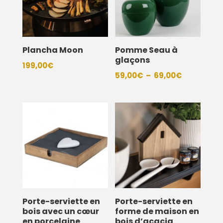
Plancha Moon
Pomme Seau à
glaçons
199,00
€
Plage
59,00
€
–
69,00
€
de
prix :
59,00€
à
69,00€
Porte-serviette en
Porte-serviette en
bois avec un cœur
forme de maison en
en porcelaine
bois d’acacia