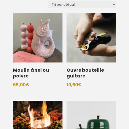
Moulin à sel ou
Ouvre bouteille
poivre
guitare
65,00
€
10,50
€