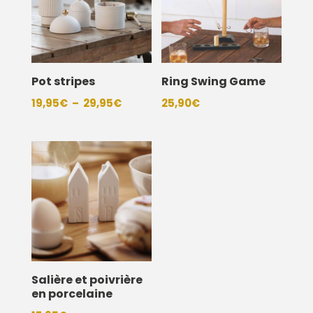
Pot stripes
Ring Swing Game
Plage
19,95
€
–
29,95
€
25,90
€
de
prix :
19,95€
à
29,95€
Salière et poivrière
en porcelaine