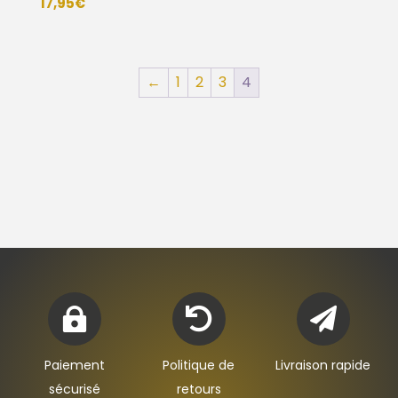
17,95
€
←
1
2
3
4



Paiement
Politique de
Livraison rapide
sécurisé
retours