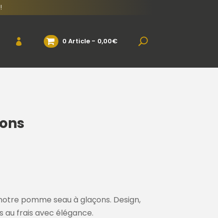
!
0 Article
0,00€
ons
notre pomme seau à glaçons. Design,
ns au frais avec élégance.