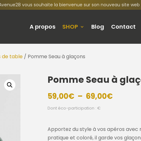
Avenue28 vous souhaite la bienvenue sur son nouveau site web 
A propos
SHOP
Blog
Contact
 de table
/ Pomme Seau à glaçons
Pomme Seau à glaç
Plage
59,00
€
–
69,00
€
de
Dont éco-participation : €
prix :
59,00€
à
Apportez du style à vos apéros avec 
69,00€
pratique et coloré, il garde vos glaço