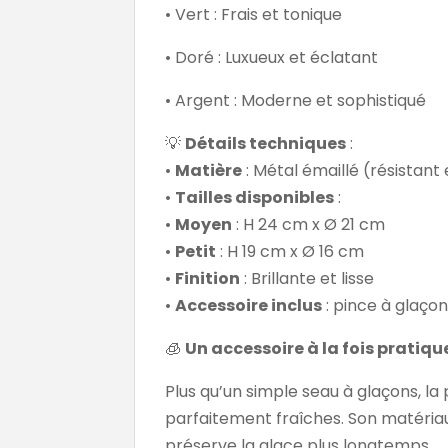
• Vert : Frais et tonique
• Doré : Luxueux et éclatant
• Argent : Moderne et sophistiqué
💡
Détails techniques
:
•
Matière
: Métal émaillé (résistant
•
Tailles disponibles
:
•
Moyen
: H 24 cm x Ø 21 cm
•
Petit
: H 19 cm x Ø 16 cm
•
Finition
: Brillante et lisse
•
Accessoire inclus
: pince à glaço
🧊
Un accessoire à la fois pratiqu
Plus qu’un simple seau à glaçons, 
parfaitement fraîches. Son matériau
préserve la glace plus longtemps.