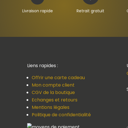
Livraison rapide
Retrait gratuit
Liens rapides :
Offrir une carte cadeau
Mon compte client
CGV de la boutique
Echanges et retours
Mentions légales
Politique de confidentialité