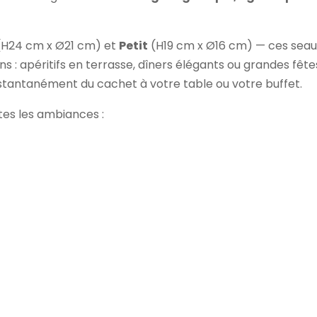
H24 cm x Ø21 cm) et
Petit
(H19 cm x Ø16 cm) — ces seaux
s : apéritifs en terrasse, dîners élégants ou grandes fête
tantanément du cachet à votre table ou votre buffet.
tes les ambiances :