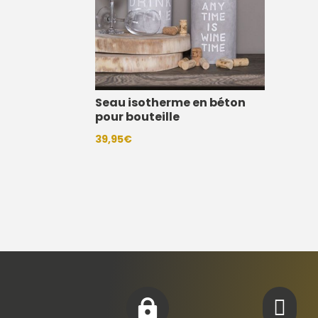
Seau isotherme en béton
pour bouteille
39,95
€

