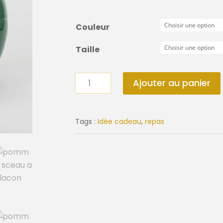
Couleur
Taille
quantité
Ajouter au panier
de
Pomme
Seau
Tags :
Idée cadeau
,
repas
à
glaçons