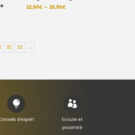
me
Plage
22,90
€
–
26,95
€
de
prix :
22,90€
à
26,95€
1
32
33
→


Conseils d’expert
Ecoute et
proximité