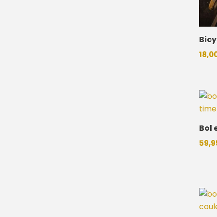
Bicy
18,0
Bol 
59,9