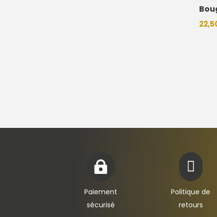
Boug
22,5


Paiement
Politique de
sécurisé
retours