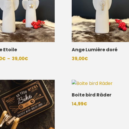
 Etoile
Ange Lumière doré
Plage
0
€
–
39,00
€
39,00
€
de
prix :
35,00€
à
Boite bird Räder
39,00€
14,99
€