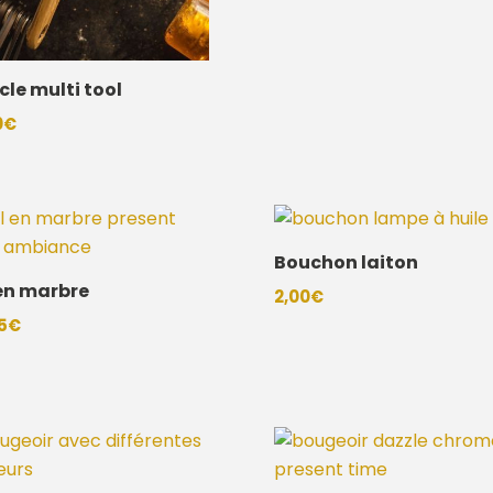
cle multi tool
0
€
Bouchon laiton
en marbre
2,00
€
5
€