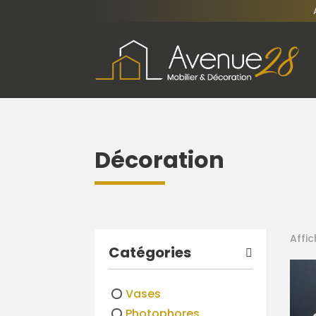
Décoration
Affi
Catégories
Vases
Photophores