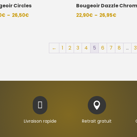
eoir Circles
Bougeoir Dazzle Chro
Plage
Plage
0
€
–
26,50
€
22,90
€
–
26,95
€
de
de
prix :
prix :
22,50€
22,90€
à
à
←
1
2
3
4
5
6
7
8
…
3
26,50€
26,95€


Livraison rapide
Retrait gratuit