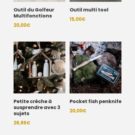
Outil du Golfeur
Outil multi tool
Multifonctions
15,00
€
20,00
€
Petite crèche à
Pocket fish penknife
susprendre avec 3
20,00
€
sujets
26,95
€