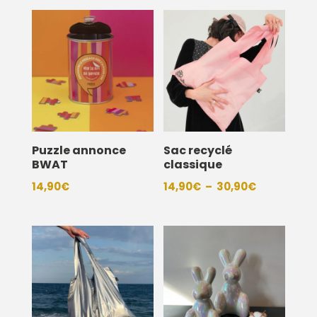
Puzzle annonce
Sac recyclé
BWAT
classique
Plage
14,90
€
14,90
€
–
30,90
€
de
prix :
14,90€
à
30,90€