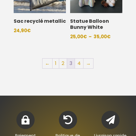
Sac recyclé metallic
Statue Balloon
Bunny White
24,90
€
Plage
25,00
€
–
35,00
€
de
prix :
25,00€
←
1
2
3
4
→
à
35,00€



Paiement
Politique de
Livraison rapide