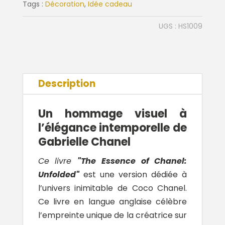
Tags :
Décoration
,
Idée cadeau
The
Essence
UGS :
HS1009
of
Chanel
Description
Un hommage visuel à
l’élégance intemporelle de
Gabrielle Chanel
Ce livre
"The Essence of Chanel:
Unfolded"
est une version dédiée à
l’univers inimitable de
Coco Chanel
.
Ce livre en langue anglaise célèbre
l’empreinte unique de la créatrice sur