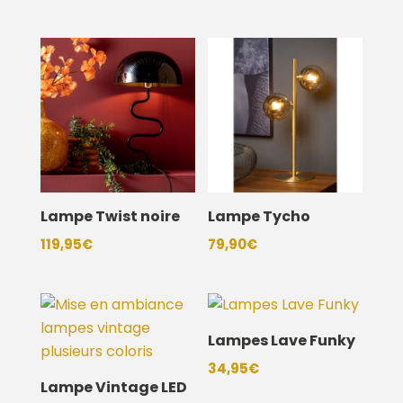
de
prix :
34,90€
à
37,90€
Lampe Twist noire
Lampe Tycho
119,95
€
79,90
€
Lampes Lave Funky
34,95
€
Lampe Vintage LED