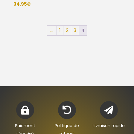
34,95
€
←
1
2
3
4



Paiement
Politique de
Livraison rapide
sécurisé
retours