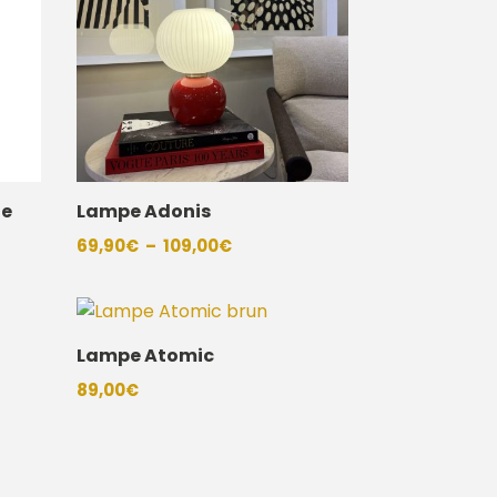
de
Lampe Adonis
Plage
69,90
€
–
109,00
€
de
prix :
69,90€
Lampe Atomic
à
109,00€
89,00
€