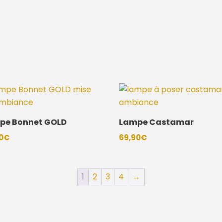
pe Bonnet GOLD
Lampe Castamar
0
€
69,90
€
1
2
3
4
→