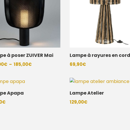
pe à poser ZUIVER Mai
Lampe à rayures en cor
Plage
00
€
–
185,00
€
69,90
€
de
prix :
105,00€
pe Apapa
Lampe Atelier
à
185,00€
0
€
129,00
€