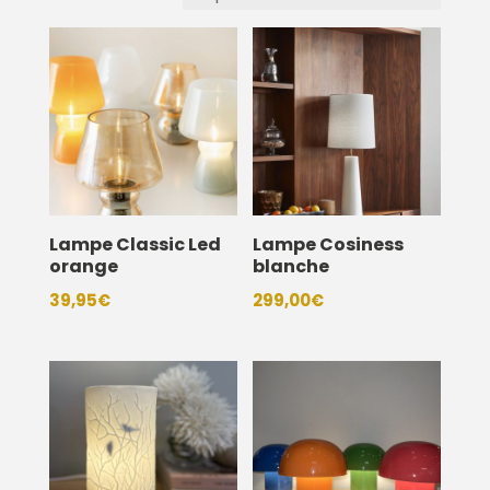
Lampe Classic Led
Lampe Cosiness
orange
blanche
39,95
€
299,00
€