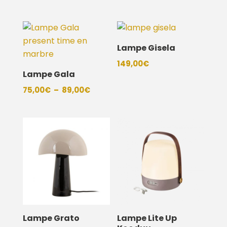
Lampe Gisela
149,00
€
Lampe Gala
Plage
75,00
€
–
89,00
€
de
prix :
75,00€
à
89,00€
Lampe Grato
Lampe Lite Up