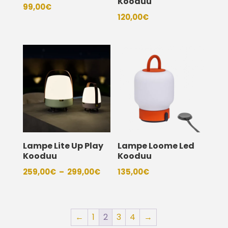
Kooduu
99,00
€
120,00
€
Lampe Lite Up Play
Lampe Loome Led
Kooduu
Kooduu
Plage
259,00
€
–
299,00
€
135,00
€
de
prix :
259,00€
←
1
2
3
4
→
à