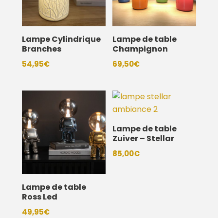
Lampe Cylindrique
Lampe de table
Branches
Champignon
54,95
€
69,50
€
Lampe de table
Zuiver – Stellar
85,00
€
Lampe de table
Ross Led
49,95
€