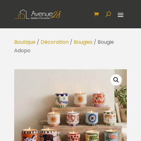
Boutique
/
Décoration
/
Bougies
/ Bougie
Adopo