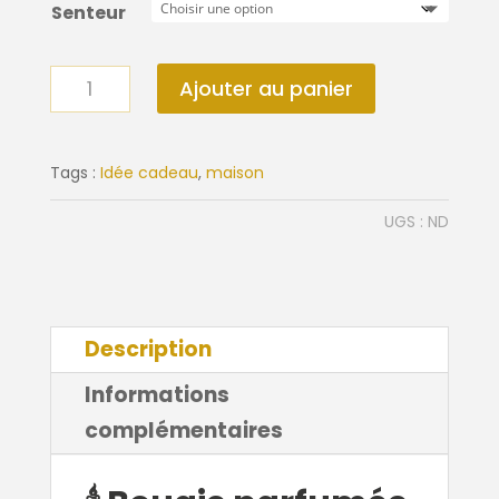
Senteur
quantité
Ajouter au panier
de
Bougie
Adopo
Tags :
Idée cadeau
,
maison
UGS :
ND
Description
Informations
complémentaires