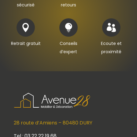
sécurisé
retours



Retrait gratuit
Conseils
Ecoute et
d’expert
proximité
28 route d’Amiens – 80480 DURY
Tel : 03 22 22 19 68