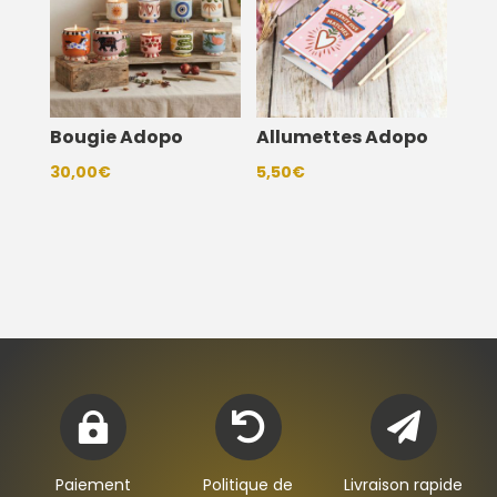
Bougie Adopo
Allumettes Adopo
30,00
€
5,50
€



Paiement
Politique de
Livraison rapide