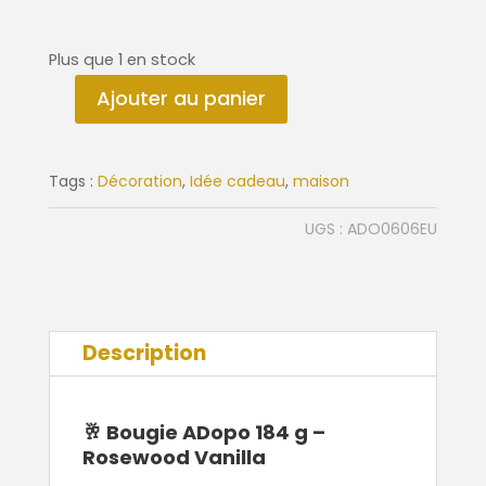
Plus que 1 en stock
Ajouter au panier
quantité
de
Bougie
Tags :
Décoration
,
Idée cadeau
,
maison
Adopo
Rosewood
UGS :
ADO0606EU
Vanilla
Description
🥂
Bougie ADopo 184 g –
Rosewood Vanilla