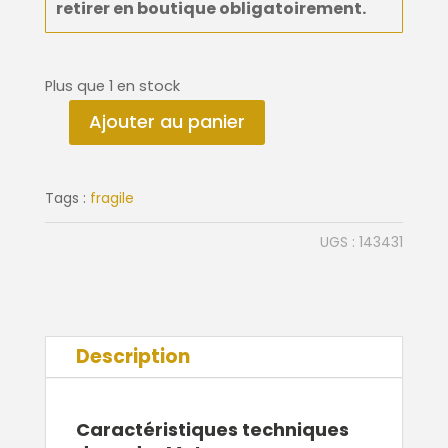
retirer en boutique
obligatoirement
.
Plus que 1 en stock
Ajouter au panier
quantité
de
Cadre
Tags :
fragile
Motown
62x82
UGS :
143431
cm
Description
Caractéristiques techniques