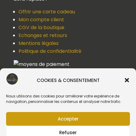
Offrir une carte cadeau
Mon compte client
CGV de la boutique
Echanges et retours
Mentions légales
Politique de confidentialité
COOKIES & CONSENTEMENT
Une question, un devis, un souci ?
Contactez-nous !
Nous utilisons des cookies pour améliorer votre expérience de
navigation, personnaliser les contenus et analyser notre trafic.
Suivez-nous
Accepter
Refuser