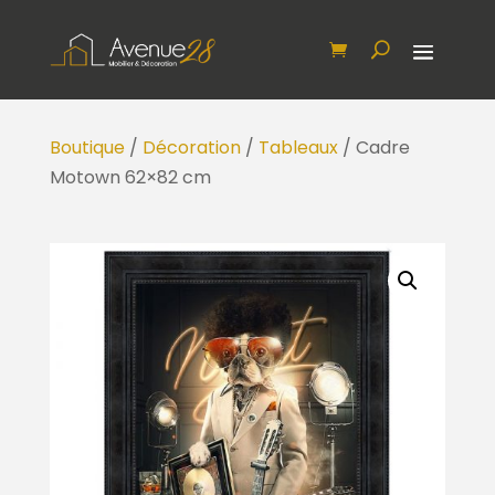
Boutique
/
Décoration
/
Tableaux
/ Cadre
Motown 62×82 cm