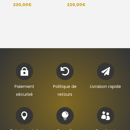
220,00
€
220,00
€



Paiement
Politique de
Livraison rapide
sécurisé
retours


