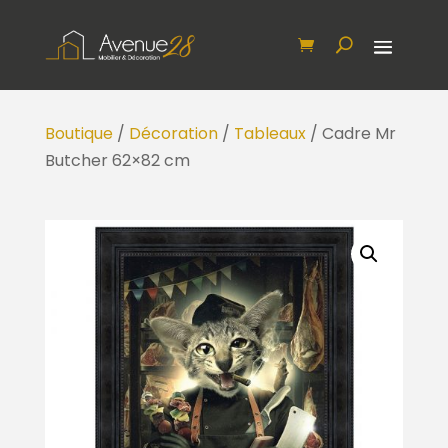
Boutique
/
Décoration
/
Tableaux
/ Cadre Mr
Butcher 62×82 cm