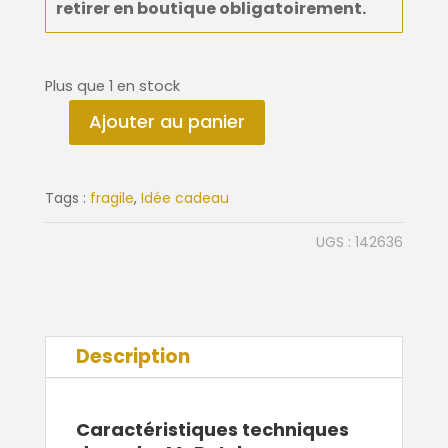
retirer en boutique
obligatoirement
.
Plus que 1 en stock
Ajouter au panier
quantité
de
Cadre
Tags :
fragile
,
Idée cadeau
Mr
Butcher
UGS :
142636
62x82
cm
Description
Caractéristiques techniques