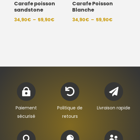
Carafe poisson
Carafe Poisson
sandstone
Blanche
Plage
Plage
34,90
€
–
59,90
€
34,90
€
–
59,90
€
de
de
prix :
prix :
34,90€
34,90€
à
à
59,90€
59,90€



Paiement
Politique de
Livraison rapide
sécurisé
retours


