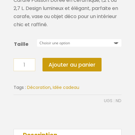
à
Carafe Poisson Dorée en céramique, 1,2 L ou
64,95€
2,7 L. Design lumineux et élégant, parfaite en
carafe, vase ou objet déco pour un intérieur
chic et raffiné.
Taille
quantité
Ajouter au panier
de
Carafe
poisson
Tags :
Décoration
,
Idée cadeau
dorée
UGS :
ND