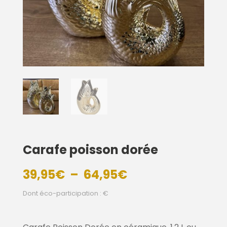
Carafe poisson dorée
Plage
39,95
€
–
64,95
€
de
Dont éco-participation : €
prix :
39,95€