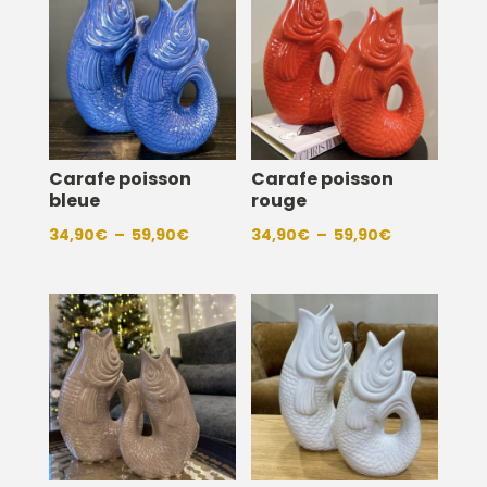
Carafe poisson
Carafe poisson
bleue
rouge
Plage
Plage
34,90
€
–
59,90
€
34,90
€
–
59,90
€
de
de
prix :
prix :
34,90€
34,90€
à
à
59,90€
59,90€