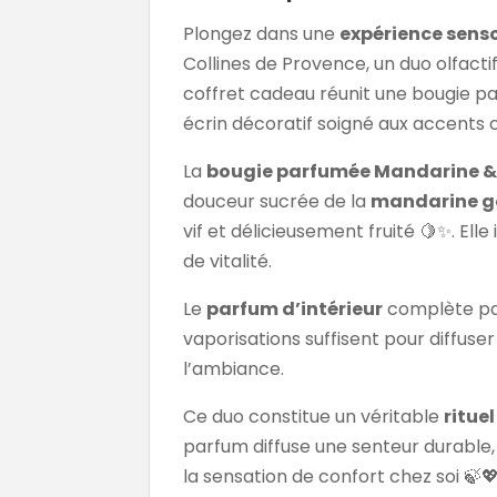
Plongez dans une
expérience senso
Collines de Provence, un duo olfacti
coffret cadeau réunit une bougie p
écrin décoratif soigné aux accents cui
La
bougie parfumée Mandarine &
douceur sucrée de la
mandarine go
vif et délicieusement fruité 🍋✨. Ell
de vitalité.
Le
parfum d’intérieur
complète par
vaporisations suffisent pour diffuse
l’ambiance.
Ce duo constitue un véritable
rituel
parfum diffuse une senteur durable, 
la sensation de confort chez soi 🍃💖