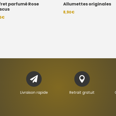
fret parfumé Rose
Allumettes originales
iscus
8,90
€
5
€


Livraison rapide
Retrait gratuit