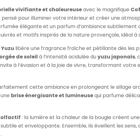
rielle vivifiante et chaleureuse
avec le magnifique
Cof
f pensé pour illuminer votre intérieur et créer une atmos
arfumée élégante et un parfum d’ambiance subtilement as
vrés et motifs inspirés de la nature provençale, idéal à off
 Yuzu
libère une fragrance fraîche et pétillante dès les p
rgée de soleil
à l’intensité acidulée du
yuzu japonais
, 
e invite à l’évasion et à la joie de vivre, transformant votr
faitement cette ambiance en prolongeant le sillage ar
r une
brise énergisante et lumineuse
qui parfume délica
 olfactif
: la lumière et la chaleur de la bougie créent un
subtile et enveloppante. Ensemble, ils éveillent les sens
.