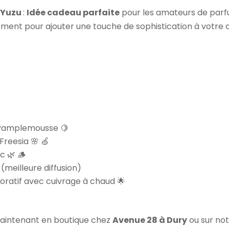
 Yuzu
:
Idée cadeau parfaite
pour les amateurs de parfu
lement pour ajouter une touche de sophistication à votre q
 Pamplemousse 🍋
Freesia 🌸 🍏
c 🌿 🪵
 (meilleure diffusion)
coratif avec cuivrage à chaud 🌟
aintenant en boutique chez
Avenue 28 à Dury
ou sur not