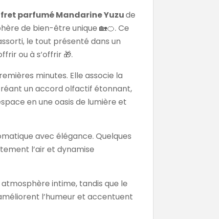
fret parfumé Mandarine Yuzu
de
phère de bien-être unique 🏡🍊. Ce
sorti, le tout présenté dans un
rir ou à s’offrir 🎁.
remières minutes. Elle associe la
créant un accord olfactif étonnant,
e espace en une oasis de lumière et
omatique avec élégance. Quelques
tement l’air et dynamise
e atmosphère intime, tandis que le
, améliorent l’humeur et accentuent