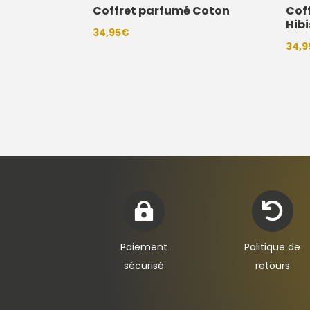
Coffret parfumé Coton
Cof
Hib
34,95
€
34,9


Paiement
Politique de
sécurisé
retours