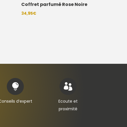
Coffret parfumé Rose Noire
34,95
€


Conseils d’expert
Ecoute et
proximité