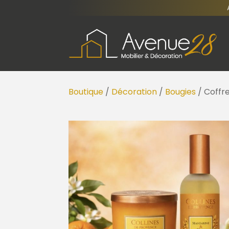
Boutique
/
Décoration
/
Bougies
/ Coffr