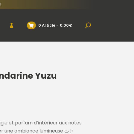
!
0 Article
0,00€
ndarine Yuzu
ie et parfum d’intérieur aux notes
réer une ambiance lumineuse 🍊✨