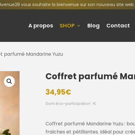
Avenue28 vous souhaite la bienvenue sur son nouveau site web 
A propos
SHOP
Blog
Contact
et parfumé Mandarine Yuzu
Coffret parfumé Ma
34,95
€
Dont éco-participation : €
Coffret parfumé Mandarine Yuzu : boug
fraîches et pétillantes. Idéal pour c