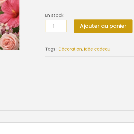
En stock
quantité
Ajouter au panier
de
Coffret
parfumé
Tags :
Décoration
,
Idée cadeau
Rose
Hibiscus