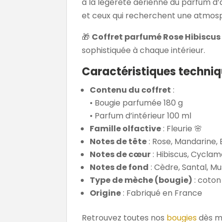
à la légèreté aérienne du parfum d’
et ceux qui recherchent une atmosp
🎁
Coffret parfumé Rose Hibiscus 
sophistiquée à chaque intérieur.
Caractéristiques techni
Contenu du coffret
:
• Bougie parfumée 180 g
• Parfum d’intérieur 100 ml
Famille olfactive
: Fleurie 🌸
Notes de tête
: Rose, Mandarine,
Notes de cœur
: Hibiscus, Cyclam
Notes de fond
: Cèdre, Santal, M
Type de mèche (bougie)
: coton
Origine
: Fabriqué en France
Retrouvez toutes nos
bougies
dès m