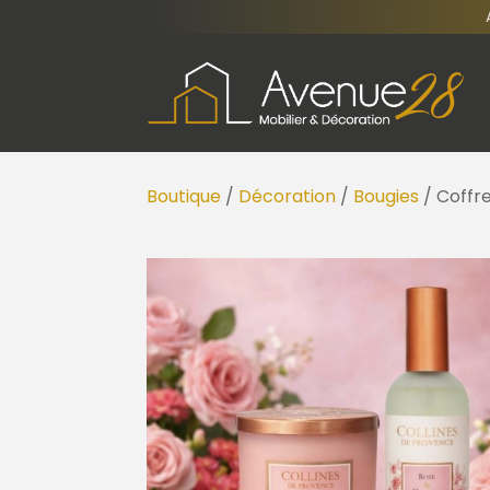
Boutique
/
Décoration
/
Bougies
/ Coffr