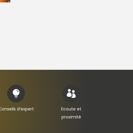


Conseils d’expert
Ecoute et
proximité