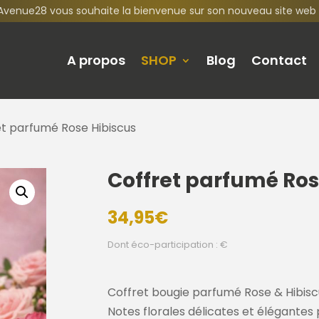
Avenue28 vous souhaite la bienvenue sur son nouveau site web 
A propos
SHOP
Blog
Contact
et parfumé Rose Hibiscus
Coffret parfumé Ros
34,95
€
Dont éco-participation : €
Coffret bougie parfumé Rose & Hibiscu
Notes florales délicates et élégante