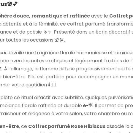
us🌸💕
ère douce, romantique et raffinée
avec le
Coffret 
 la détente et à la féminité, ce coffret parfumé transfor
nce et de poésie 🌷✨. Présenté dans un écrin décoratif soi
r toutes les occasions 🎁💫.
cus
dévoile une fragrance florale harmonieuse et lumineu
elace avec les notes exotiques et légèrement fruitées de l
🌺. À l’allumage, la flamme diffuse progressivement cett
 bien-être. Elle est parfaite pour accompagner un mome
 votre quotidien 🕯️💆‍♀️.
lète ce rituel olfactif avec subtilité. Quelques pulvérisa
ambiance florale raffinée et durable 🏡💐. Il permet de pr
t fraîcheur et élégance à votre salon, votre chambre ou 
ien-être
, ce
Coffret parfumé Rose Hibiscus
associe la 