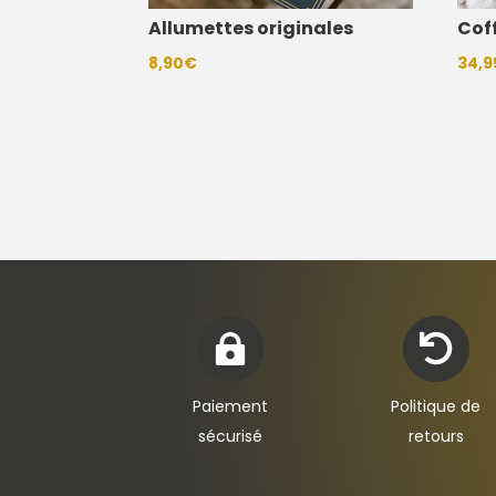
Allumettes originales
Cof
8,90
€
34,9


Paiement
Politique de
sécurisé
retours