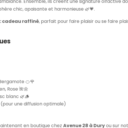
ambiance. Ensemble, ils créent une signature olfactive do
hère chic, apaisante et harmonieuse 🌿💗.
: cadeau raffiné
, parfait pour faire plaisir ou se faire pl
ques
 Bergamote 🍊🌹
en, Rose 🌺🌼
usc blanc 🌿🪵
 (pour une diffusion optimale)
aintenant en boutique chez
Avenue 28 à Dury
ou sur not