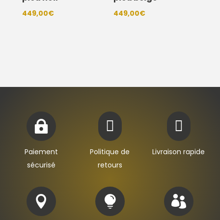
449,00
€
449,00
€



Paiement
Politique de
Livraison rapide
sécurisé
retours


