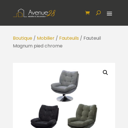
Boutique
/
Mobilier
/
Fauteuils
/ Fauteuil
Magnum pied chrome