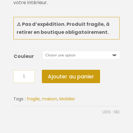
votre intérieur.
⚠️
Pas d’expédition. Produit fragile, à
retirer en boutique
obligatoirement
.
Couleur
quantité
Ajouter au panier
de
Fauteuil
Magnum
Tags :
fragile
,
maison
,
Mobilier
pied
UGS :
ND
chrome