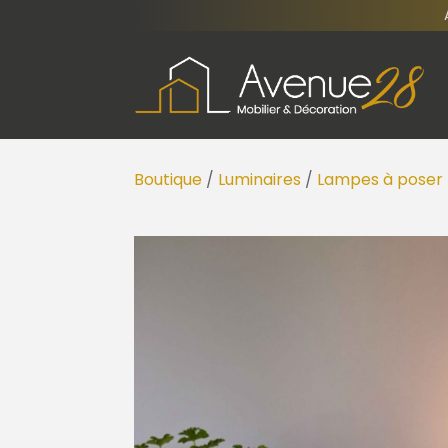
Boutique
/
Luminaires
/
Lampes à poser