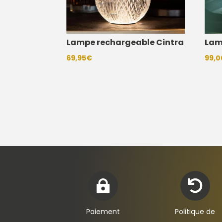
Lampe rechargeable Cintra
Lam
69,95
€
99,0


Paiement
Politique de