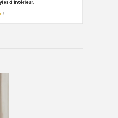
yles d’intérieur
.
r
!