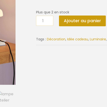
Plus que 2 en stock
quantité
Ajouter au panier
de
Lampe
Atelier
Tags :
Décoration
,
Idée cadeau
,
Luminaire