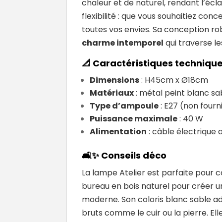
chaleur et de naturel, rendant l’écl
flexibilité : que vous souhaitiez co
toutes vos envies. Sa conception rob
charme intemporel
qui traverse l
📐
Caractéristiques techniqu
Dimensions
: H45cm x Ø18cm
Matériaux
: métal peint blanc s
Type d’ampoule
: E27 (non fourn
Puissance maximale
: 40 W
Alimentation
: câble électrique
🛋️✨
Conseils déco
La lampe Atelier est parfaite pour
bureau en bois naturel pour créer u
moderne. Son coloris blanc sable a
bruts comme le cuir ou la pierre. El