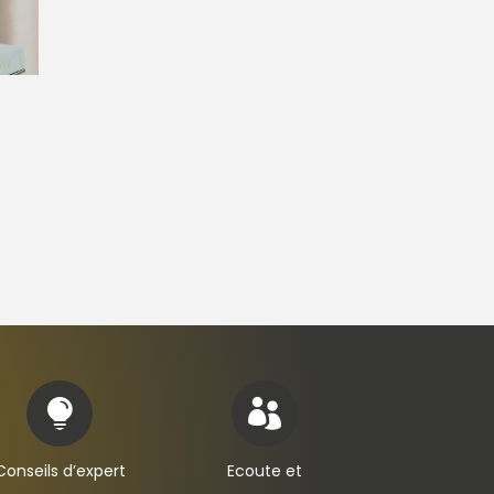


Conseils d’expert
Ecoute et