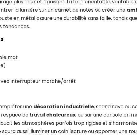
airage plus doux et apaisant. La tête orientable, véritable
ncentrer la lumière sur un carnet de notes ou créer une
amb
uste en métal assure une durabilité sans faille, tandis que
es tendances.
es
able mat
ie)
 avec interrupteur marche/arrêt
 compléter une
décoration industrielle
, scandinave ou c
n espace de travail
chaleureux
, ou sur une console en m
doucit les atmosphères parfois trop rigides et s’harmoni
le saura aussi illuminer un coin lecture ou apporter une t