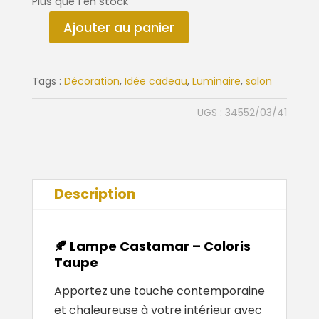
Plus que 1 en stock
Ajouter au panier
quantité
de
Lampe
Tags :
Décoration
,
Idée cadeau
,
Luminaire
,
salon
Castamar
UGS :
34552/03/41
Description
🍂 Lampe Castamar – Coloris
Taupe
Apportez une touche contemporaine
et chaleureuse à votre intérieur avec