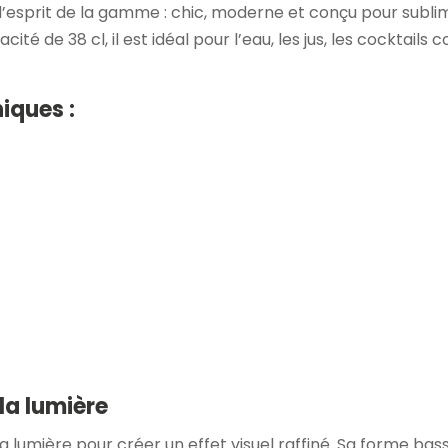
l’esprit de la gamme : chic, moderne et conçu pour subl
té de 38 cl, il est idéal pour l’eau, les jus, les cocktail
iques :
la lumière
 la lumière pour créer un effet visuel raffiné. Sa forme bass