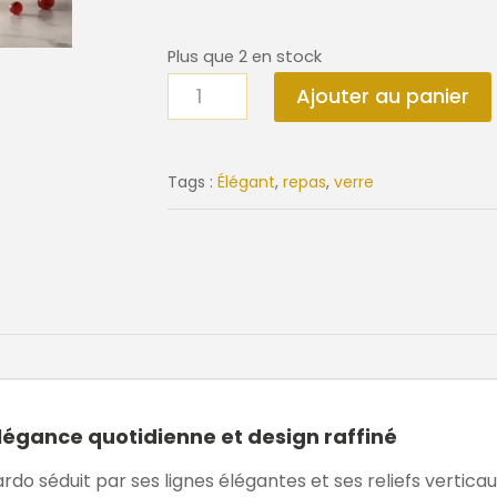
Plus que 2 en stock
quantité
Ajouter au panier
de
Pack
de
Tags :
Élégant
,
repas
,
verre
6
verres
POESIA
légance quotidienne et design raffiné
do séduit par ses lignes élégantes et ses reliefs verticau