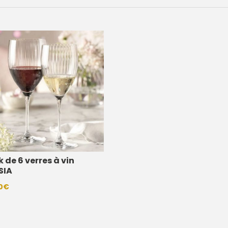
 de 6 verres à vin
SIA
0
€