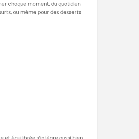
imer chaque moment, du quotidien
s courts, ou même pour des desserts
e et équilibrée s’intègre aussi bien