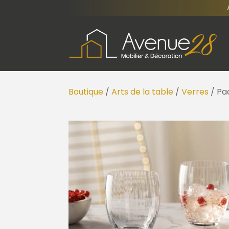
Boutique
/
Arts de la table
/
Verres
/ Pa