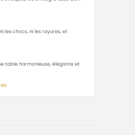
ni les chocs, ni les rayures, et
e table harmonieuse, élégante et
res
.