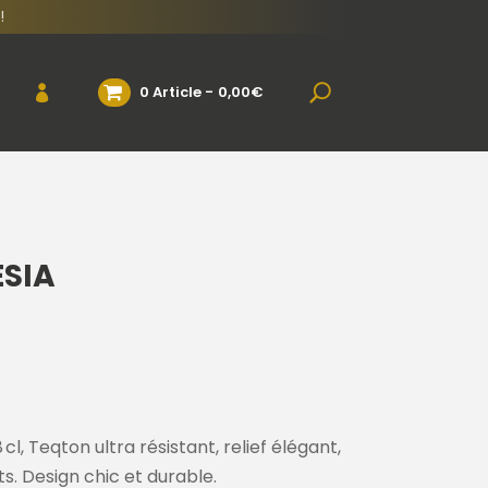
!
0 Article
0,00€
ESIA
l, Teqton ultra résistant, relief élégant,
rts. Design chic et durable.