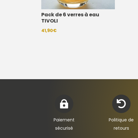
Pack de 6 verres à eau
TIVOLI
41,90
€


Paiement
Politique de
sécurisé
retours