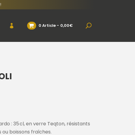
!
0 Article
0,00€
OLI
rdo : 35 cl, en verre Teqton, résistants
us ou boissons fraîches.