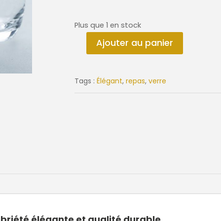
Plus que 1 en stock
Ajouter au panier
quantité
de
Pack
Tags :
Élégant
,
repas
,
verre
de
6
verres
TIVOLI
obriété élégante et qualité durable