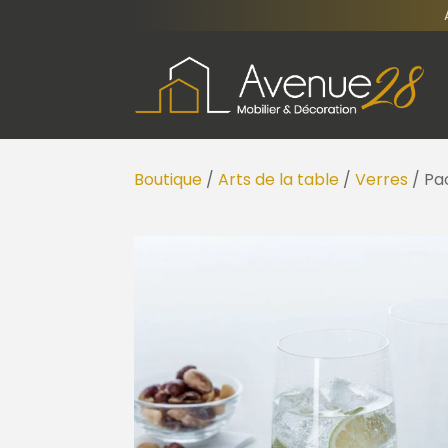
Boutique
/
Arts de la table
/
Verres
/ Pa