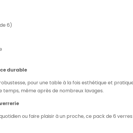
 de 6)
e
nce durable
t robustesse, pour une table à la fois esthétique et pratiq
ns le temps, même après de nombreux lavages.
 verrerie
tidien ou faire plaisir à un proche, ce pack de 6 verres e