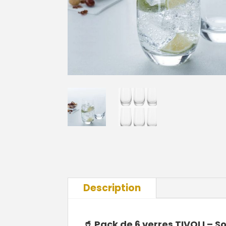
Description
🥤
Pack de 6 verres TIVOLI – S