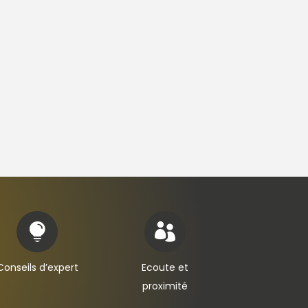


Conseils d’expert
Ecoute et
proximité