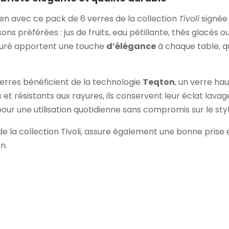
ien avec ce pack de 6 verres de la collection
Tivoli
signé
sons préférées : jus de fruits, eau pétillante, thés glacés 
épuré apportent une touche
d’élégance
à chaque table, qu
verres bénéficient de la technologie
Teqton
, un verre ha
 et résistants aux rayures, ils conservent leur éclat lava
pour une utilisation quotidienne sans compromis sur le styl
e la collection Tivoli, assure également une bonne prise 
n.