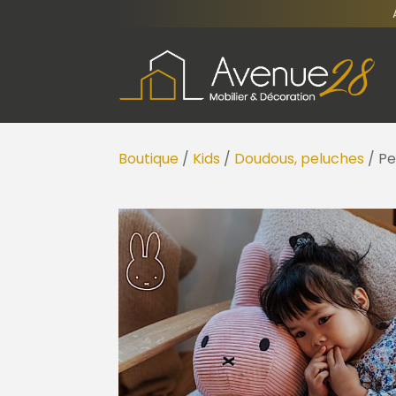
Boutique
/
Kids
/
Doudous, peluches
/ Pe