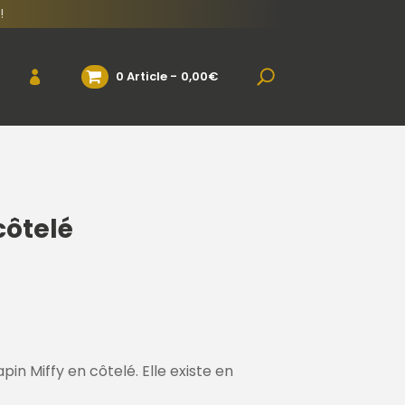
!
0 Article
0,00€
côtelé
in Miffy en côtelé. Elle existe en