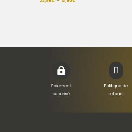
Plage
22,95
€
–
31,90
€
de
prix :
22,95€
à
31,90€


Paiement
Politique de
sécurisé
retours