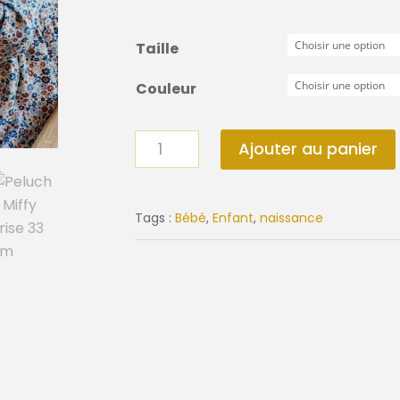
Taille
Couleur
quantité
Ajouter au panier
de
Peluche
lapin
Tags :
Bébé
,
Enfant
,
naissance
Miffy
côtelé