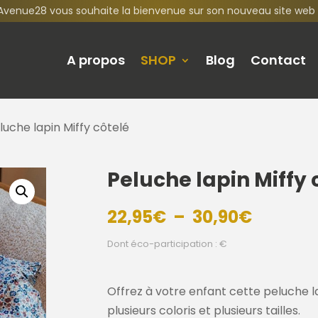
Avenue28 vous souhaite la bienvenue sur son nouveau site web 
A propos
SHOP
Blog
Contact
luche lapin Miffy côtelé
Peluche lapin Miffy 
Plage
22,95
€
–
30,90
€
de
Dont éco-participation : €
prix :
22,95€
à
Offrez à votre enfant cette peluche lap
30,90€
plusieurs coloris et plusieurs tailles.