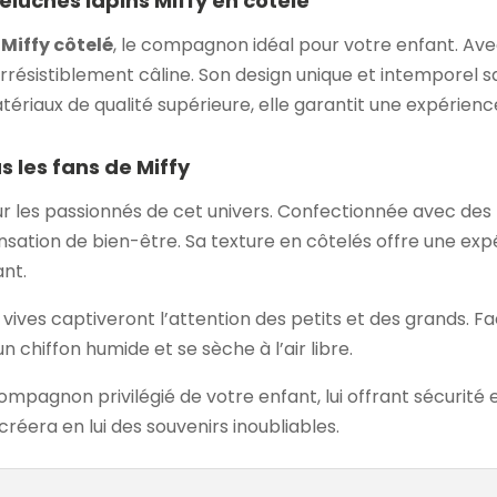
luches lapins Miffy en côtelé
Miffy côtelé
, le compagnon idéal pour votre enfant. Ave
rrésistiblement câline. Son design unique et intemporel s
atériaux de qualité supérieure, elle garantit une expérienc
s les fans de Miffy
r les passionnés de cet univers. Confectionnée avec des m
nsation de bien-être. Sa texture en côtelés offre une exp
ant.
vives captiveront l’attention des petits et des grands. Fa
 chiffon humide et se sèche à l’air libre.
ompagnon privilégié de votre enfant, lui offrant sécurité
réera en lui des souvenirs inoubliables.