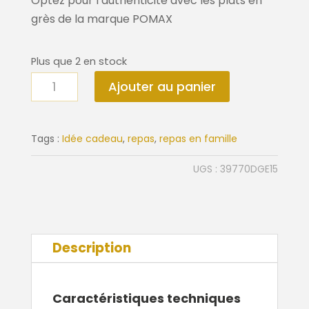
Optez pour l’authenticité avec les plats en
grès de la marque POMAX
Plus que 2 en stock
quantité
Ajouter au panier
de
Saladier
Spiro
Tags :
Idée cadeau
,
repas
,
repas en famille
UGS :
39770DGE15
Description
Caractéristiques techniques