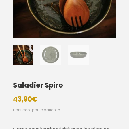
Saladier Spiro
43,90
€
Dont éco-participation : €