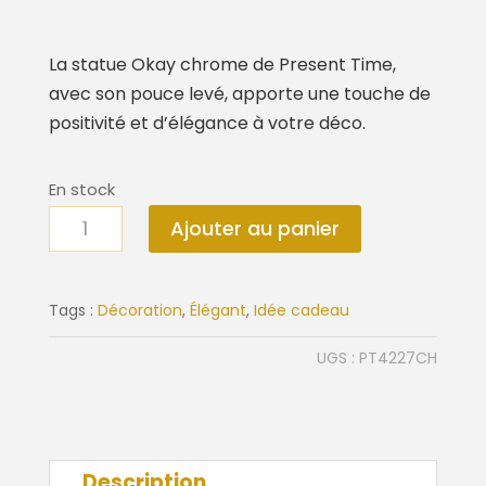
La statue Okay chrome de Present Time,
avec son pouce levé, apporte une touche de
positivité et d’élégance à votre déco.
En stock
quantité
Ajouter au panier
de
Statue
Okay
Tags :
Décoration
,
Élégant
,
Idée cadeau
chrome
UGS :
PT4227CH
Description