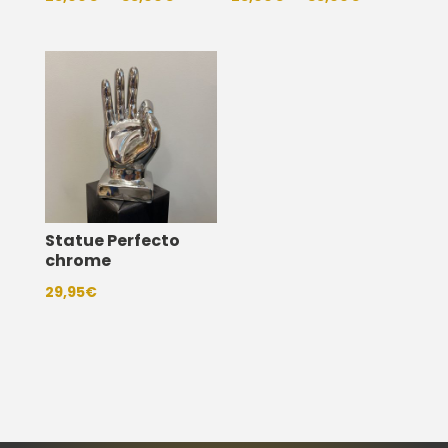
de
de
prix :
prix :
25,00€
25,00€
à
à
35,00€
35,00€
Statue Perfecto
chrome
29,95
€