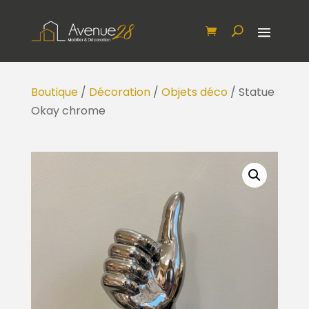
Boutique
/
Décoration
/
Objets déco
/ Statue
Okay chrome