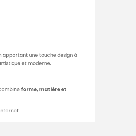
n apportant une touche design à
artistique et moderne.
e combine
forme, matière et
internet.