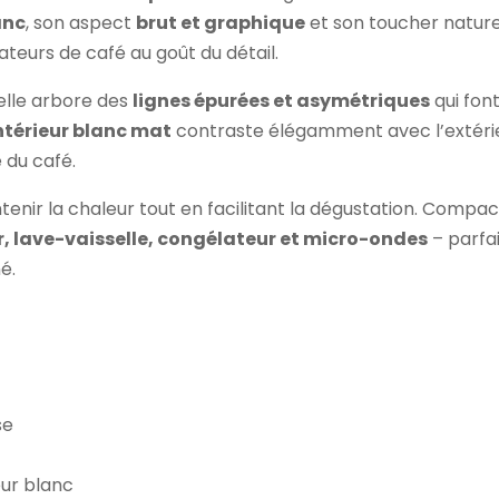
anc
, son aspect
brut et graphique
et son toucher nature
ateurs de café au goût du détail.
 elle arbore des
lignes épurées et asymétriques
qui font
ntérieur blanc mat
contraste élégamment avec l’extérieu
 du café.
nir la chaleur tout en facilitant la dégustation. Compac
r, lave-vaisselle, congélateur et micro-ondes
– parfai
é.
se
ieur blanc