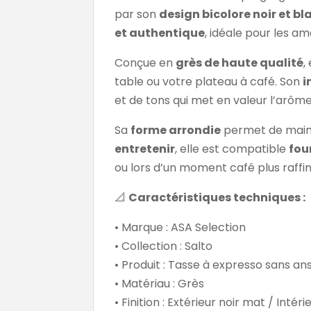
par son
design bicolore noir et bl
et authentique
, idéale pour les am
Conçue en
grès de haute qualité
,
table ou votre plateau à café. Son
i
et de tons qui met en valeur l’arôme
Sa
forme arrondie
permet de mainte
entretenir
, elle est compatible
fou
ou lors d’un moment café plus raffin
📐
Caractéristiques techniques :
• Marque : ASA Selection
• Collection : Salto
• Produit : Tasse à expresso sans an
• Matériau : Grès
• Finition : Extérieur noir mat / Intér