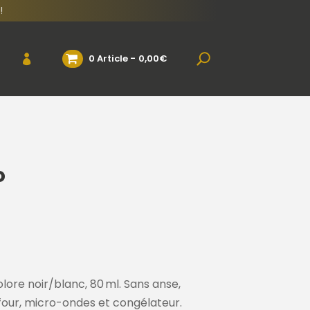
!
0 Article
0,00€
o
lore noir/blanc, 80 ml. Sans anse,
 four, micro-ondes et congélateur.