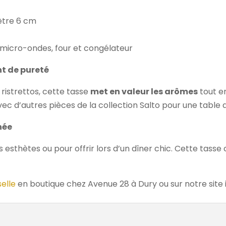
ètre 6 cm
e, micro-ondes, four et congélateur
t de pureté
 ristrettos, cette tasse
met en valeur les arômes
tout e
avec d’autres pièces de la collection Salto pour une table 
née
s esthètes ou pour offrir lors d’un dîner chic. Cette tass
selle
en boutique chez Avenue 28 à Dury ou sur notre site 