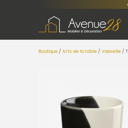
Boutique
/
Arts de la table
/
Vaisselle
/ 