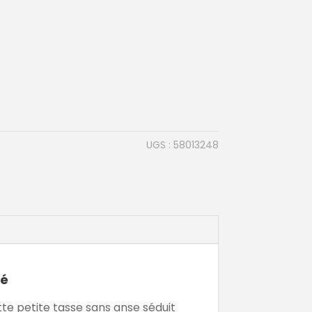
UGS :
58013248
fé
tte petite tasse sans anse séduit