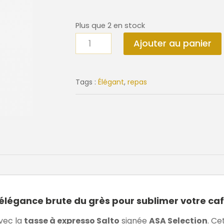
Plus que 2 en stock
quantité
Ajouter au panier
de
Tasse
expresso
Tags :
Élégant
,
repas
Salto
'élégance brute du grès pour sublimer votre ca
vec la
tasse à expresso Salto
signée
ASA Selection
. Ce