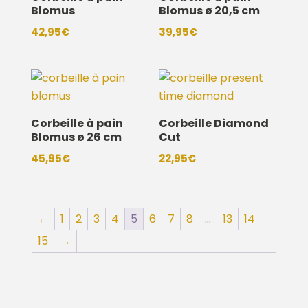
Blomus
Blomus ø 20,5 cm
42,95
€
39,95
€
Corbeille à pain
Corbeille Diamond
Blomus ø 26 cm
Cut
45,95
€
22,95
€
←
1
2
3
4
5
6
7
8
…
13
14
15
→