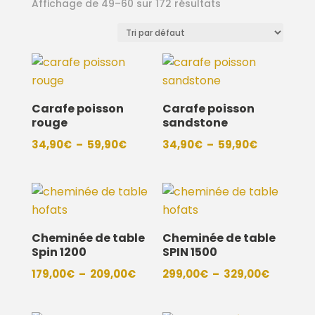
Affichage de 49–60 sur 172 résultats
Carafe poisson
Carafe poisson
rouge
sandstone
Plage
Plage
34,90
€
–
59,90
€
34,90
€
–
59,90
€
de
de
prix :
prix :
34,90€
34,90€
à
à
59,90€
59,90€
Cheminée de table
Cheminée de table
Spin 1200
SPIN 1500
Plage
Plage
179,00
€
–
209,00
€
299,00
€
–
329,00
€
de
de
prix :
prix :