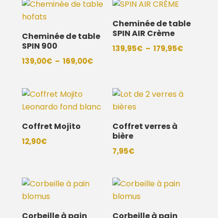
179,00€
299,00€
à
à
Cheminée de table
SPIN AIR Crème
209,00€
329,00€
Cheminée de table
SPIN 900
Plage
139,95
€
–
179,95
€
Plage
de
139,00
€
–
169,00
€
de
prix :
prix :
139,95€
139,00€
à
à
179,95€
169,00€
Coffret Mojito
Coffret verres à
bière
12,90
€
7,95
€
Corbeille à pain
Corbeille à pain