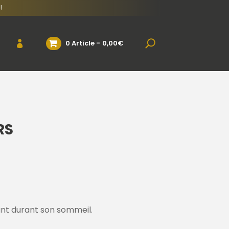
!
0 Article
0,00€
RS
ant durant son sommeil.