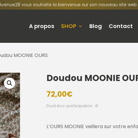
Avenue28 vous souhaite la bienvenue sur son nouveau site web 
A propos
SHOP
Blog
Contact
oudou MOONIE OURS
Doudou MOONIE OU
72,00
€
Dont éco-participation : €
L’OURS MOONIE veillera sur votre enf