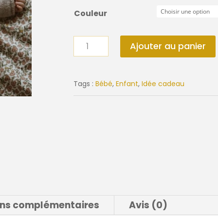
Couleur
quantité
Ajouter au panier
de
Doudou
MOONIE
Tags :
Bébé
,
Enfant
,
Idée cadeau
OURS
ons complémentaires
Avis (0)