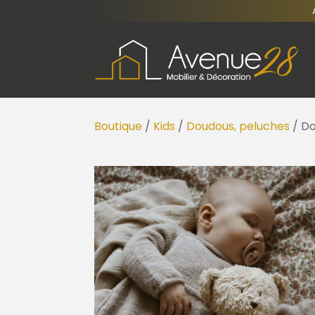
Boutique
/
Kids
/
Doudous, peluches
/ D