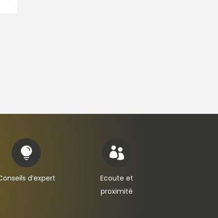


Conseils d’expert
Ecoute et
proximité