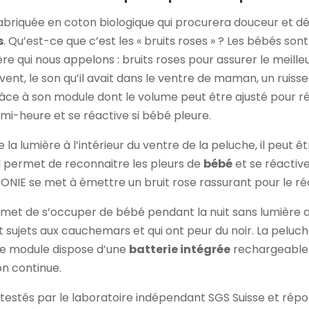
abriquée en coton biologique qui procurera douceur et dé
s
. Qu’est-ce que c’est les « bruits roses » ? Les bébés so
e qui nous appelons : bruits roses pour assurer le meilleur
ent, le son qu’il avait dans le ventre de maman, un ruisseau
râce à son module dont le volume peut être ajusté pour r
-heure et se réactive si bébé pleure.
e la lumière à l’intérieur du ventre de la peluche, il peut ê
il permet de reconnaitre les pleurs de
bébé
et se réactiv
ONIE se met à émettre un bruit rose rassurant pour le ré
t de s’occuper de bébé pendant la nuit sans lumière addi
t sujets aux cauchemars et qui ont peur du noir. La peluche
 Le module dispose d’une
batterie intégrée
rechargeable
on continue.
 testés par le laboratoire indépendant SGS Suisse et répo