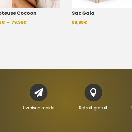
oteuse Cocoon
Sac Gala
Plage
5
€
–
79,95
€
59,95
€
de
prix :
59,95€
à
79,95€


Livraison rapide
Retrait gratuit