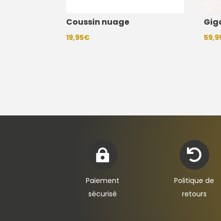
Coussin nuage
Gig
19,95
€
59,9


Paiement
Politique de
sécurisé
retours