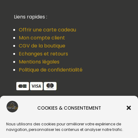
Liens rapides :
Offrir une carte cadeau
Mon compte client
CGV de la boutique
Echanges et retours
Mentions légales
Politique de confidentialité
COOKIES & CONSENTEMENT
Une question, un devis, un souci ?
Contactez-nous !
Nous utilisons des cookies pour améliorer votre expérience de
navigation, personnaliser les contenus et analyser notre trafic.