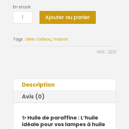
En stock
quantité
Ajouter au panier
de
Huile
de
Tags :
Idée cadeau
,
maison
paraffine
UGS :
2221
1
L
Description
Avis (0)
✨ Huile de paraffine : L’huile
idéale pour vos lampes à huile